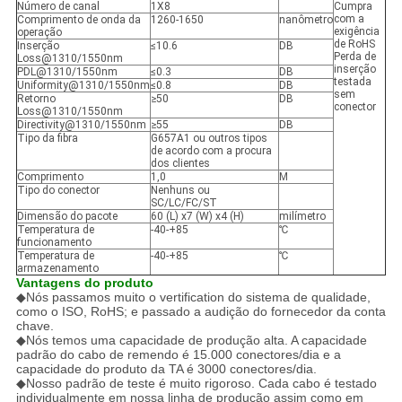
Número de canal
1X8
Cumpra
com a
Comprimento de onda da
1260-1650
nanômetro
exigência
operação
de RoHS
Inserção
≤10.6
DB
Perda de
Loss@1310/1550nm
inserção
PDL@1310/1550nm
≤0.3
DB
testada
Uniformity@1310/1550nm
≤0.8
DB
sem
Retorno
≥50
DB
conector
Loss@1310/1550nm
Directivity@1310/1550nm
≥55
DB
Tipo da fibra
G657A1 ou outros tipos
de acordo com a procura
dos clientes
Comprimento
1,0
M
Tipo do conector
Nenhuns ou
SC/LC/FC/ST
Dimensão do pacote
60 (L) x7 (W) x4 (H)
milímetro
Temperatura de
-40-+85
℃
funcionamento
Temperatura de
-40-+85
℃
armazenamento
Vantagens do produto
◆
Nós passamos muito o vertification do sistema de qualidade,
como o ISO, RoHS; e passado a audição do fornecedor da conta
chave.
◆Nós temos uma capacidade de produção alta. A capacidade
padrão do cabo de remendo é 15.000 conectores/dia e a
capacidade do produto da TA é 3000 conectores/dia.
◆Nosso padrão de teste é muito rigoroso. Cada cabo é testado
individualmente em nossa linha de produção assim como em