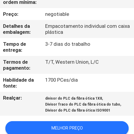
ordem mínima:
CONTROLE
DA
Preço:
negotiable
QUALIDADE
Detalhes da
Empacotamento individual com caixa
embalagem:
plástica
CONTACTE-
Tempo de
3-7 dias do trabalho
entrega:
NOS
Termos de
T/T, Western Union, L/C
pagamento:
NOTÍCIA
Habilidade da
1700 PCes/dia
fonte:
CASOS
Realçar:
,
divisor do PLC da fibra ótica 1X8
,
Divisor fraco do PLC da fibra ótica do tubo
MAPA
Divisor do PLC da fibra ótica ISO9001
DO
MELHOR PREÇO
SITE