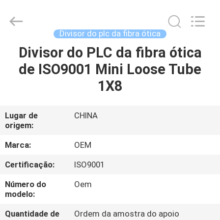
Beijing
Silk
Road
Enterprise
Management
Divisor do plc da fibra ótica
Services
Co.,LTD..
Divisor do PLC da fibra ótica
CASA
All
Rights
Reserved.
de ISO9001 Mini Loose Tube
PRODUTOS
1X8
SOBRE
Lugar de
CHINA
origem:
NÓS
Marca:
OEM
EXCURSÃO
Certificação:
ISO9001
DA
Número do
Oem
FÁBRICA
modelo:
Quantidade de
Ordem da amostra do apoio