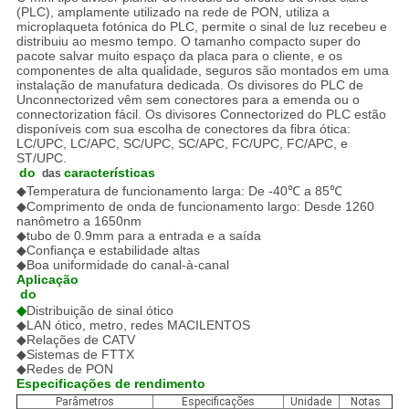
(PLC), amplamente utilizado na rede de PON, utiliza a
microplaqueta fotónica do PLC, permite o sinal de luz recebeu e
distribuiu ao mesmo tempo. O tamanho compacto super do
pacote salvar muito espaço da placa para o cliente, e os
componentes de alta qualidade, seguros são montados em uma
instalação de manufatura dedicada. Os divisores do PLC de
Unconnectorized vêm sem conectores para a emenda ou o
connectorization fácil. Os divisores Connectorized do PLC estão
disponíveis com sua escolha de conectores da fibra ótica:
LC/UPC, LC/APC, SC/UPC, SC/APC, FC/UPC, FC/APC, e
ST/UPC.
do 
características
das
◆
Temperatura de funcionamento larga: De -40℃ a 85℃
◆Comprimento de onda de funcionamento largo: Desde 1260
nanômetro a 1650nm
◆tubo de 0.9mm para a entrada e a saída
◆Confiança e estabilidade altas
◆Boa uniformidade do canal-à-canal
Aplicação
 do 
◆
Distribuição de sinal ótico
◆LAN ótico, metro, redes MACILENTOS
◆Relações de CATV
◆Sistemas de FTTX
◆Redes de PON
Especificações de rendimento
Parâmetros
Especificações
Unidade
Notas