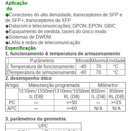
Aplicação
 do 
◆
Conectores do alto densidade, transceptores de SFP e
de SFP+, transceptores de XFP
◆Datacom e telecomunicações; GPON; EPON; GBIC
◆Equipamento de medida, lasers do único modo
◆Sistemas de DWDM
◆LANs e redes de telecomunicação
Especificação
1. funcionamento & temperatura de armazenamento
Parâmetros
Minuto
Máximo
Unidade
1
Temperatura de funcionamento
-40
70
°C
2
Temperatura de armazenamento
-40
70
°C
2. desempenho ótico
Artigo
Manutenção programada
Milímetro
1310nm/1550nm
1310nm/1550nm
850nm
850nm
IL (DB)
RL (DB)
IL (DB)
RL (DB)
PC
>=50
>=25
<>
<>
APC
>=60
N/A
N/A
<>
3. parâmetros da geometria
UPC