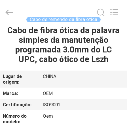
Beijing
Silk
Road
Enterprise
Management
Cabo de remendo da fibra ótica
Services
Co.,LTD..
Cabo de fibra ótica da palavra
CASA
All
Rights
Reserved.
simples da manutenção
PRODUTOS
programada 3.0mm do LC
UPC, cabo ótico de Lszh
SOBRE
NÓS
Lugar de
CHINA
origem:
EXCURSÃO
Marca:
OEM
DA
Certificação:
ISO9001
FÁBRICA
Número do
Oem
modelo: