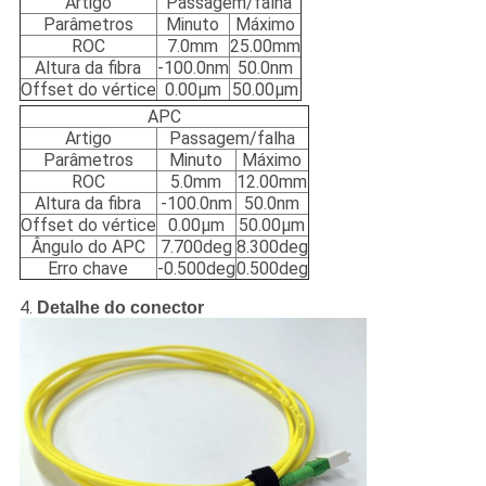
Artigo
Passagem/falha
Parâmetros
Minuto
Máximo
ROC
7.0mm
25.00mm
Altura da fibra
-100.0nm
50.0nm
Offset do vértice
0.00μm
50.00μm
APC
Artigo
Passagem/falha
Parâmetros
Minuto
Máximo
ROC
5.0mm
12.00mm
Altura da fibra
-100.0nm
50.0nm
Offset do vértice
0.00μm
50.00μm
Ângulo do APC
7.700deg
8.300deg
Erro chave
-0.500deg
0.500deg
4.
Detalhe do conector