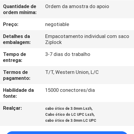
CONTROLE
Quantidade de
Ordem da amostra do apoio
ordem mínima:
DA
QUALIDADE
Preço:
negotiable
Detalhes da
Empacotamento individual com saco
CONTACTE-
embalagem:
Ziplock
NOS
Tempo de
3-7 dias do trabalho
entrega:
NOTÍCIA
Termos de
T/T, Western Union, L/C
pagamento:
Habilidade da
15000 conectores/dia
CASOS
fonte:
Realçar:
,
cabo ótico de 3.0mm Lszh
MAPA
,
Cabo ótico do LC UPC Lszh
DO
cabo ótico de 3.0mm LC UPC
SITE