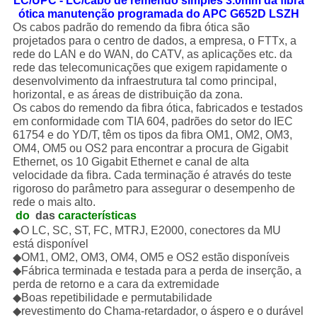
LC/UPC - LC/cabo de remendo simples 3.0mm da fibra
ótica manutenção programada do APC G652D LSZH
Os cabos padrão do remendo da fibra ótica são
projetados para o centro de dados, a empresa, o FTTx, a
rede do LAN e do WAN, do CATV, as aplicações etc. da
rede das telecomunicações que exigem rapidamente o
desenvolvimento da infraestrutura tal como principal,
horizontal, e as áreas de distribuição da zona.
Os cabos do remendo da fibra ótica, fabricados e testados
em conformidade com TIA 604, padrões do setor do IEC
61754 e do YD/T, têm os tipos da fibra OM1, OM2, OM3,
OM4, OM5 ou OS2 para encontrar a procura de Gigabit
Ethernet, os 10 Gigabit Ethernet e canal de alta
velocidade da fibra. Cada terminação é através do teste
rigoroso do parâmetro para assegurar o desempenho de
rede o mais alto.
do 
das
características
O LC, SC, ST, FC, MTRJ, E2000, conectores da MU
◆
está disponível
◆OM1, OM2, OM3, OM4, OM5 e OS2 estão disponíveis
◆Fábrica terminada e testada para a perda de inserção, a
perda de retorno e a cara da extremidade
◆Boas repetibilidade e permutabilidade
◆revestimento do Chama-retardador, o áspero e o durável