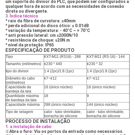
um suporte do divisor do PLC, que podem ser configurados a
qualquer hora de acordo com as necessidades de conexão
direta ou divergente.
3.
Índice técnico
* raio da fibra de curvatura: ≥40mm
* perda adicional do disco ótico: ≤ 0.01dB
* variação da temperatura: - 40°C ~ + 70°C
* anti pressão lateral: cm ≥2000N/10
* resistência de choque: ≥20N.m
* nível da proteção: IP65
ESPECIFICAÇÃO DE PRODUTO
Tipo
KXT-M11 (RS16) - 288
KXT-M11 (RS-16) - 144
Tamanho (milímetros)
¢230 * 440
¢230 * 32
tipo do divisor
1:4 (2pc)/1:8 (1pc)
1:4 (2pc)/1:8 (2pc)
Diâmetro do cabo
¢7~¢12
¢7~¢12
(milímetros)
Capacidade da
16 (único núcleo)
16 (único núcleo)
bandeja da tala
Quantidade máxima
18
9
de bandeja da tala
Capacidade máxima
288 (único núcleo)
144 (único núcleo)
Tipo de selagem
calor - tubo shrinkable,
calor - tubo shrinkable,
borracha do silicone
borracha do silicone
PROCESSO DE INSTALAÇÃO
1. a instalação de cabo
①
Abra o furo: Viu os portos da entrada como necessários.