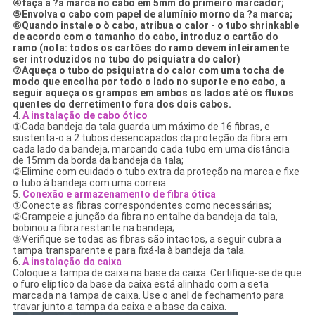
④faça a ?a marca no cabo em 5mm do primeiro marcador;
⑤Envolva o cabo com papel de alumínio morno da ?a marca;
⑥Quando instale o ò cabo, atribua o calor - o tubo shrinkable
de acordo com o tamanho do cabo, introduz o cartão do
ramo (nota: todos os cartões do ramo devem inteiramente
ser introduzidos no tubo do psiquiatra do calor)
⑦Aqueça o tubo do psiquiatra do calor com uma tocha de
modo que encolha por todo o lado no suporte e no cabo, a
seguir aqueça os grampos em ambos os lados até os fluxos
quentes do derretimento fora dos dois cabos.
4.
A instalação de cabo ótico
①Cada bandeja da tala guarda um máximo de 16 fibras, e
sustenta-o a 2 tubos desencapados da proteção da fibra em
cada lado da bandeja, marcando cada tubo em uma distância
de 15mm da borda da bandeja da tala;
②Elimine com cuidado o tubo extra da proteção na marca e fixe
o tubo à bandeja com uma correia.
5.
Conexão e armazenamento de fibra ótica
①Conecte as fibras correspondentes como necessárias;
②Grampeie a junção da fibra no entalhe da bandeja da tala,
bobinou a fibra restante na bandeja;
③Verifique se todas as fibras são intactos, a seguir cubra a
tampa transparente e para fixá-la à bandeja da tala.
6.
A instalação da caixa
Coloque a tampa de caixa na base da caixa. Certifique-se de que
o furo elíptico da base da caixa está alinhado com a seta
marcada na tampa de caixa. Use o anel de fechamento para
travar junto a tampa da caixa e a base da caixa.