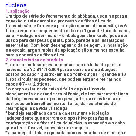
núcleos
1. aplicação
Um tipo de série do fechamento da abóbada, usou-se para a
conexão direta durante o processo de fibra ótica da
transmissão, e fornece a proteção comum da conexão, os 6
furos redondos pequenos do cabo e o 1 grande furo do cabo;
calor - selagem com calor - embalagem shrinkable; pode ser
usado para despesas gerais, polo, parede e as instalações
enterradas. Com bom desempenho da selagem, a instalação
e a escala larga simples da aplicação são a melhor escolha
para a conexão de fibra ótica.
2. característica do produto
* todos os indicadores funcionais são na linha do padrão
nacional do YD 814.1-2004 para a caixa de distribuição.
portos do cabo * Quatro-em e do four-out; há 1 grande e 10
furos circulares pequeno, que podem entrar e retirar nos
cabos Φ7~Φ12 óticos.
* o corpo exterior da caixa é feito de plásticos de
planejamento de grande resistência, ele tem características
da força mecânica de pouco peso, alta, da resistência de
corrosão antienvelhecimento, forte, da resistência do
relâmpago, e da vida útil longa.
* bandeja empilhada da tala da estrutura e isolação
independente que aterram o dispositivo para fazer a
configuração de fibra ótica do núcleo, a expansão e o cabo
que aterra flexível, conveniente e seguro.
* a bandeja da tala é equipada com os entalhes de emenda e