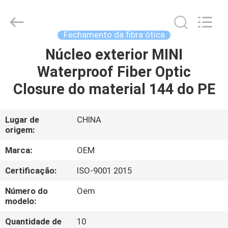
Beijing
Silk
Road
Enterprise
Management
Fechamento da fibra ótica
Services
Co.,LTD..
Núcleo exterior MINI
CASA
All
Rights
Reserved.
Waterproof Fiber Optic
PRODUTOS
Closure do material 144 do PE
SOBRE
Lugar de
CHINA
origem:
NÓS
Marca:
OEM
EXCURSÃO
Certificação:
ISO-9001 2015
DA
Número do
Oem
FÁBRICA
modelo:
Quantidade de
10