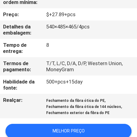
ordem mínima:
CONTROLE
DA
Preço:
$+27.89+pcs
QUALIDADE
Detalhes da
540×485×465/4pcs
embalagem:
CONTACTE-
Tempo de
8
entrega:
NOS
Termos de
T/T, L/C, D/A, D/P, Western Union,
pagamento:
MoneyGram
NOTÍCIA
Habilidade da
500+pcs+15day
fonte:
CASOS
Realçar:
,
Fechamento da fibra ótica do PE
,
Fechamento da fibra ótica de 144 núcleos
MAPA
Fechamento exterior da fibra do PE
DO
MELHOR PREÇO
SITE