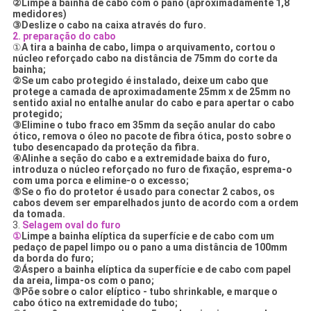
②Limpe a bainha de cabo com o pano (aproximadamente 1,8
medidores)
③Deslize o cabo na caixa através do furo.
2. preparação do cabo
①
A tira a bainha de cabo, limpa o arquivamento, cortou o
núcleo reforçado cabo na distância de 75mm do corte da
bainha;
②Se um cabo protegido é instalado, deixe um cabo que
protege a camada de aproximadamente 25mm x de 25mm no
sentido axial no entalhe anular do cabo e para apertar o cabo
protegido;
③Elimine o tubo fraco em 35mm da seção anular do cabo
ótico, remova o óleo no pacote de fibra ótica, posto sobre o
tubo desencapado da proteção da fibra.
④Alinhe a seção do cabo e a extremidade baixa do furo,
introduza o núcleo reforçado no furo de fixação, esprema-o
com uma porca e elimine-o o excesso;
⑤Se o fio do protetor é usado para conectar 2 cabos, os
cabos devem ser emparelhados junto de acordo com a ordem
da tomada.
3.
Selagem oval do furo
①
Limpe a bainha elíptica da superfície e de cabo com um
pedaço de papel limpo ou o pano a uma distância de 100mm
da borda do furo;
②Áspero a bainha elíptica da superfície e de cabo com papel
da areia, limpa-os com o pano;
③Põe sobre o calor elíptico - tubo shrinkable, e marque o
cabo ótico na extremidade do tubo;